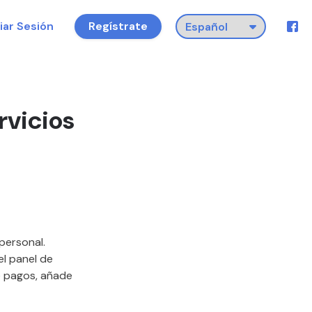
ciar Sesión
Regístrate
rvicios
personal.
el panel de
e pagos, añade