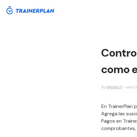
Control
como e
By
BRUNO F
-
abril 
En TrainerPlan 
Agrega las susc
Pagos en Traine
comprobantes, 