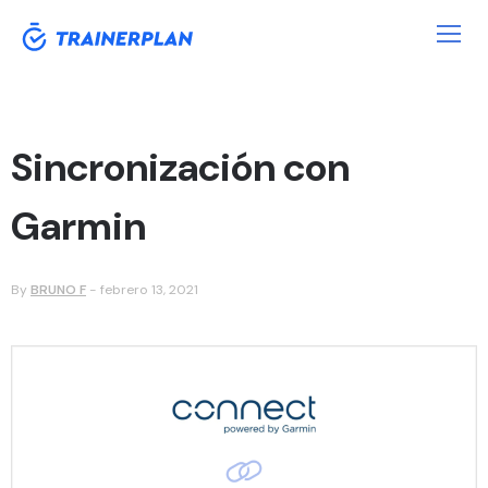
Sincronización con
Garmin
By
BRUNO F
-
febrero 13, 2021