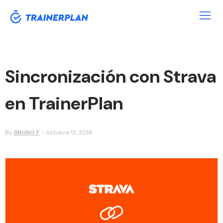
Sincronización con Strava
en TrainerPlan
By
BRUNO F
-
octubre 12, 2018