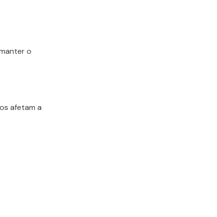
 manter o
nos afetam a
.