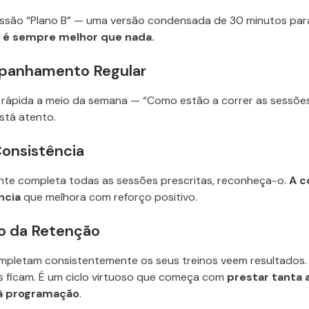
ssão “Plano B” — uma versão condensada de 30 minutos par
 é sempre melhor que nada.
panhamento Regular
ápida a meio da semana — “Como estão a correr as sessõe
stá atento.
Consistência
nte completa todas as sessões prescritas, reconheça-o.
A c
ncia
que melhora com reforço positivo.
o da Retenção
mpletam consistentemente os seus treinos veem resultados. 
s ficam. É um ciclo virtuoso que começa com
prestar tanta 
à programação
.