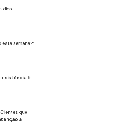
a dias
s esta semana?”
onsistência é
Clientes que
atenção à