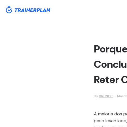
Porque
Conclu
Reter C
By
BRUNO F
-
March
A maioria dos 
peso levantado