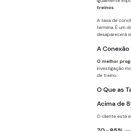
igualmente imp
treinos
.
A taxa de concl
termina. É um d
desaparecerá s
A Conexão 
O melhor progr
investigação mo
de treino.
O Que as T
Acima de 
O cliente está 
70–85% — 