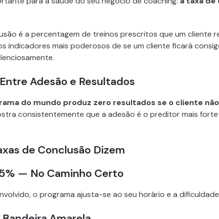
ortante para a saúde do seu negócio de coaching:
a taxa de
usão é a percentagem de treinos prescritos que um cliente 
os indicadores mais poderosos de se um cliente ficará consi
ilenciosamente.
Entre Adesão e Resultados
ama do mundo produz zero resultados se o cliente não o
stra consistentemente que a adesão é o preditor mais forte
axas de Conclusão Dizem
85% — No Caminho Certo
envolvido, o programa ajusta-se ao seu horário e a dificuldade
Bandeira Amarela