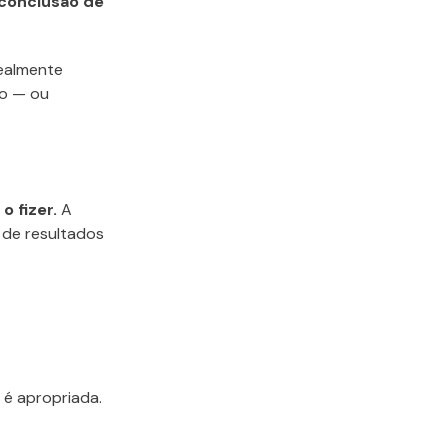
 conclusão de
realmente
go — ou
 fizer.
A
 de resultados
 é apropriada.