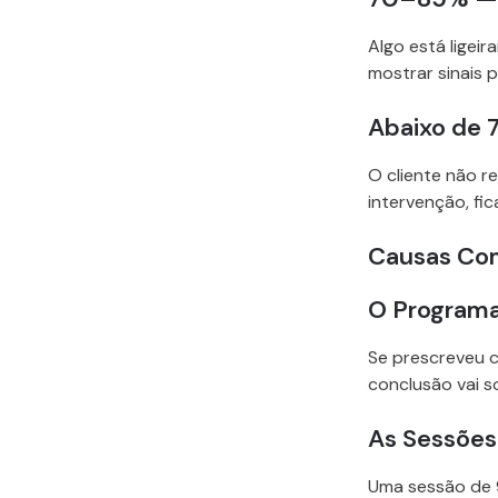
Algo está ligei
mostrar sinais
Abaixo de 
O cliente não r
intervenção, fi
Causas Com
O Programa
Se prescreveu c
conclusão vai s
As Sessões
Uma sessão de 9