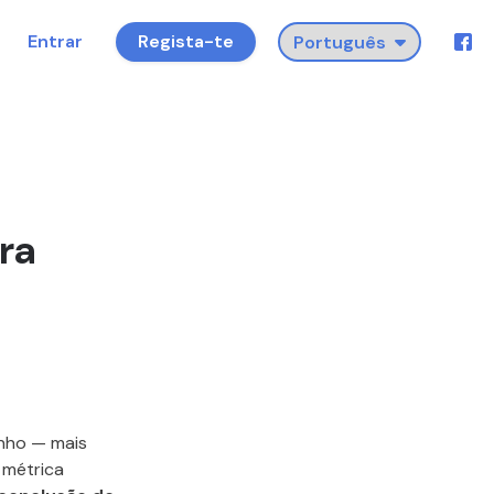
Entrar
Regista-te
ra
enho — mais
 métrica