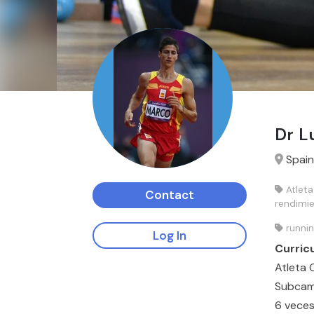
Dr L
Spain
Atleta
Contact
rendimie
runni
Log In
Curric
Atleta 
Subcam
6 vece