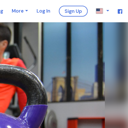
ng
More
Log In
Sign Up