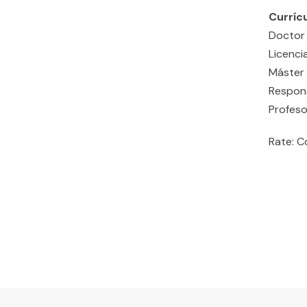
Curríc
Doctor e
Licenc
Máster 
Respons
Profeso
Rate: C