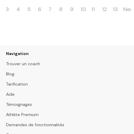
3
4
5
6
7
8
9
10
11
12
13
Nex
Navigation
Trouver un coach
Blog
Tarification
Aide
Témoignages
Athlète Premium
Demandes de fonctionnalités