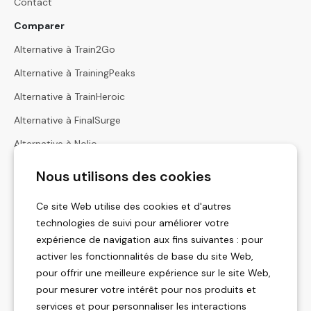
Contact
Comparer
Alternative à Train2Go
Alternative à TrainingPeaks
Alternative à TrainHeroic
Alternative à FinalSurge
Alternative à Nolio
Alternative à Harbiz
Nous utilisons des cookies
Alternative à Hexfit
Ce site Web utilise des cookies et d'autres
Calculatrices
technologies de suivi pour améliorer votre
Calculateur des Zones de Fréquence Cardiaque
expérience de navigation aux fins suivantes :
pour
activer les fonctionnalités de base du site Web
,
Calculatrice de Zones d'Allure
pour offrir une meilleure expérience sur le site Web
,
Calculateur des Temps de Course
pour mesurer votre intérêt pour nos produits et
services et pour personnaliser les interactions
Calculateur de Cycle Menstruel