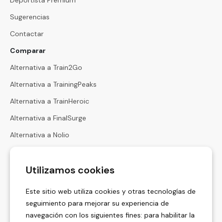
Sugerencias
Contactar
Comparar
Alternativa a Train2Go
Alternativa a TrainingPeaks
Alternativa a TrainHeroic
Alternativa a FinalSurge
Alternativa a Nolio
Alternativa a Harbiz
Utilizamos cookies
Alternativa a Hexfit
Calculadoras
Este sitio web utiliza cookies y otras tecnologías de
Calculadora de Zonas de Frecuencia Cardíaca
seguimiento para mejorar su experiencia de
navegación con los siguientes fines:
para habilitar la
Calculadora de Zonas de Ritmo