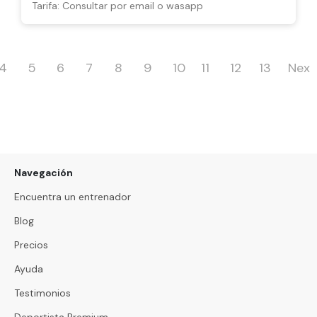
Tarifa: Consultar por email o wasapp
4
5
6
7
8
9
10
11
12
13
Nex
Navegación
Encuentra un entrenador
Blog
Precios
Ayuda
Testimonios
Deportista Premium