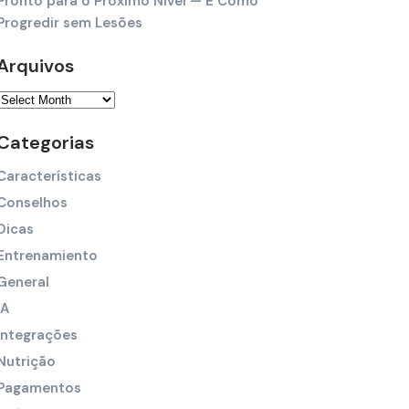
Pronto para o Próximo Nível — E Como
Progredir sem Lesões
Arquivos
Categorias
Características
Conselhos
Dicas
Entrenamiento
General
IA
Integrações
Nutrição
Pagamentos