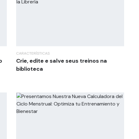
CARACTERÍSTICAS
o
Crie, edite e salve seus treinos na
biblioteca