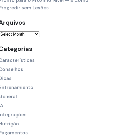
Pronto para o Próximo Nível — E Como
Progredir sem Lesões
Arquivos
Categorias
Características
Conselhos
Dicas
Entrenamiento
General
IA
Integrações
Nutrição
Pagamentos