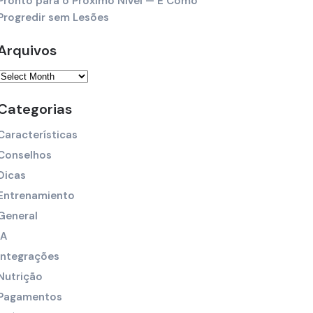
Pronto para o Próximo Nível — E Como
Progredir sem Lesões
Arquivos
Categorias
Características
Conselhos
Dicas
Entrenamiento
General
IA
Integrações
Nutrição
Pagamentos