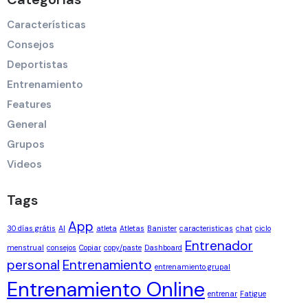
Características
Consejos
Deportistas
Entrenamiento
Features
General
Grupos
Videos
Tags
App
30 días grátis
AI
atleta
Atletas
Banister
caracteristicas
chat
ciclo
Entrenador
menstrual
consejos
Copiar
copy/paste
Dashboard
personal
Entrenamiento
entrenamiento grupal
Entrenamiento Online
entrenar
Fatigue