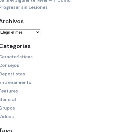
para el Siguiente Nivel — Y Cómo
Progresar sin Lesiones
Archivos
Categorías
Características
Consejos
Deportistas
Entrenamiento
Features
General
Grupos
Videos
Tags