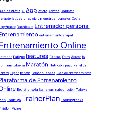
App
30 días grátis
AI
atleta
Atletas
Banister
caracteristicas
chat
ciclo menstrual
consejos
Copiar
Entrenador personal
copy/paste
Dashboard
Entrenamiento
entrenamiento grupal
Entrenamiento Online
features
entrenar
Fatigue
Fitness
Form
Gestor
IA
Maratón
Ironman
Libreria
Nutrición
pago
Panel de
control
Pegar
periodo
Personalizadas
Plan de entrenamineto
Plataforma de Entrenamiento
Online
Registro
regla
Semanas
subscripción
Today's
TrainerPlan
Plan
Train2go
TrainingPeaks
Triátlon
Videos