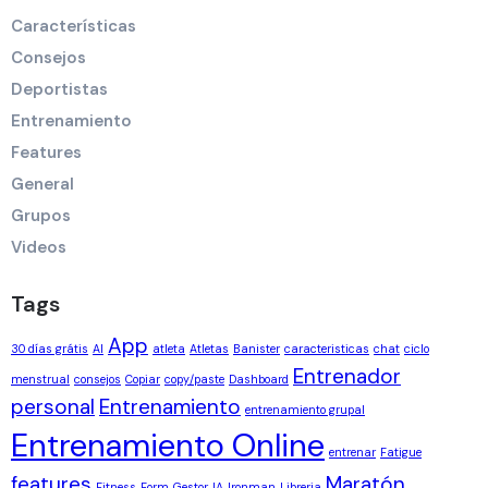
Características
Consejos
Deportistas
Entrenamiento
Features
General
Grupos
Videos
Tags
App
30 días grátis
AI
atleta
Atletas
Banister
caracteristicas
chat
ciclo
Entrenador
menstrual
consejos
Copiar
copy/paste
Dashboard
personal
Entrenamiento
entrenamiento grupal
Entrenamiento Online
entrenar
Fatigue
features
Maratón
Fitness
Form
Gestor
IA
Ironman
Libreria