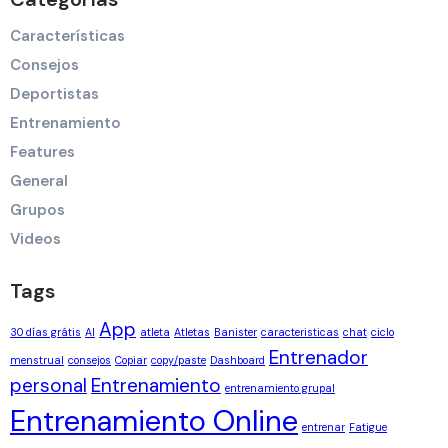
Características
Consejos
Deportistas
Entrenamiento
Features
General
Grupos
Videos
Tags
App
30 días grátis
AI
atleta
Atletas
Banister
caracteristicas
chat
ciclo
Entrenador
menstrual
consejos
Copiar
copy/paste
Dashboard
personal
Entrenamiento
entrenamiento grupal
Entrenamiento Online
entrenar
Fatigue