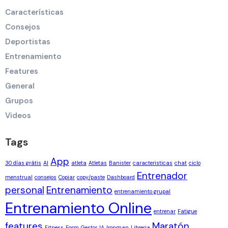
Características
Consejos
Deportistas
Entrenamiento
Features
General
Grupos
Videos
Tags
App
30 días grátis
AI
atleta
Atletas
Banister
caracteristicas
chat
ciclo
Entrenador
menstrual
consejos
Copiar
copy/paste
Dashboard
personal
Entrenamiento
entrenamiento grupal
Entrenamiento Online
entrenar
Fatigue
features
Maratón
Fitness
Form
Gestor
IA
Ironman
Libreria