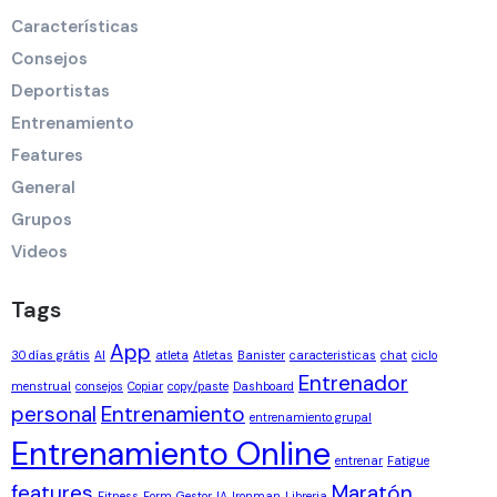
Características
Consejos
Deportistas
Entrenamiento
Features
General
Grupos
Videos
Tags
App
30 días grátis
AI
atleta
Atletas
Banister
caracteristicas
chat
ciclo
Entrenador
menstrual
consejos
Copiar
copy/paste
Dashboard
personal
Entrenamiento
entrenamiento grupal
Entrenamiento Online
entrenar
Fatigue
features
Maratón
Fitness
Form
Gestor
IA
Ironman
Libreria