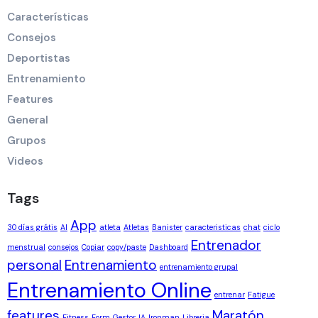
Características
Consejos
Deportistas
Entrenamiento
Features
General
Grupos
Videos
Tags
App
30 días grátis
AI
atleta
Atletas
Banister
caracteristicas
chat
ciclo
Entrenador
menstrual
consejos
Copiar
copy/paste
Dashboard
personal
Entrenamiento
entrenamiento grupal
Entrenamiento Online
entrenar
Fatigue
features
Maratón
Fitness
Form
Gestor
IA
Ironman
Libreria