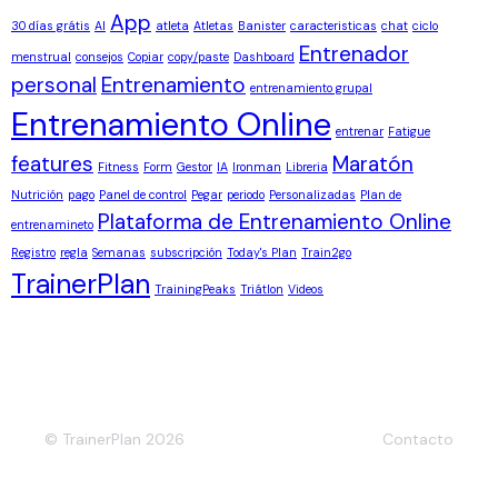
App
30 días grátis
AI
atleta
Atletas
Banister
caracteristicas
chat
ciclo
Entrenador
menstrual
consejos
Copiar
copy/paste
Dashboard
personal
Entrenamiento
entrenamiento grupal
Entrenamiento Online
entrenar
Fatigue
features
Maratón
Fitness
Form
Gestor
IA
Ironman
Libreria
Nutrición
pago
Panel de control
Pegar
periodo
Personalizadas
Plan de
Plataforma de Entrenamiento Online
entrenamineto
Registro
regla
Semanas
subscripción
Today's Plan
Train2go
TrainerPlan
TrainingPeaks
Triátlon
Videos
© TrainerPlan 2026
Contacto