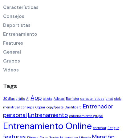
Características
Consejos
Deportistas
Entrenamiento
Features
General
Grupos
Videos
Tags
App
30 días grátis
AI
atleta
Atletas
Banister
caracteristicas
chat
ciclo
Entrenador
menstrual
consejos
Copiar
copy/paste
Dashboard
personal
Entrenamiento
entrenamiento grupal
Entrenamiento Online
entrenar
Fatigue
features
Maratón
Fitness
Form
Gestor
IA
Ironman
Libreria